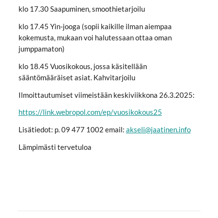
klo 17.30 Saapuminen, smoothietarjoilu
klo 17.45 Yin-jooga (sopii kaikille ilman aiempaa
kokemusta, mukaan voi halutessaan ottaa oman
jumppamaton)
klo 18.45 Vuosikokous, jossa käsitellään
sääntömääräiset asiat. Kahvitarjoilu
Ilmoittautumiset viimeistään keskiviikkona 26.3.2025:
https://link.webropol.com/ep/vuosikokous25
Lisätiedot: p. 09 477 1002 email:
akseli@jaatinen.info
Lämpimästi tervetuloa