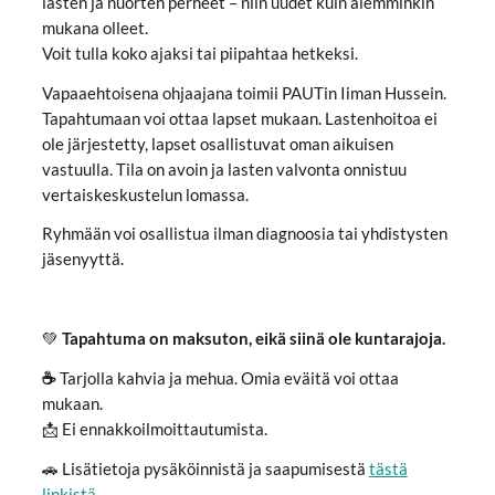
lasten ja nuorten perheet – niin uudet kuin aiemminkin
mukana olleet.
Voit tulla koko ajaksi tai piipahtaa hetkeksi.
Vapaaehtoisena ohjaajana toimii PAUTin Iiman Hussein.
Tapahtumaan voi ottaa lapset mukaan. Lastenhoitoa ei
ole järjestetty, lapset osallistuvat oman aikuisen
vastuulla. Tila on avoin ja lasten valvonta onnistuu
vertaiskeskustelun lomassa.
Ryhmään voi osallistua ilman diagnoosia tai yhdistysten
jäsenyyttä.
💚
Tapahtuma on maksuton, eikä siinä ole kuntarajoja.
☕
Tarjolla kahvia ja mehua. Omia eväitä voi ottaa
mukaan.
📩 Ei ennakkoilmoittautumista.
🚗 Lisätietoja pysäköinnistä ja saapumisestä
tästä
linkistä.