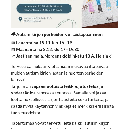
🌟 Autismikirjon perheiden vertaistapaaminen
📅
Lauantaina 15.11. klo 16–19
📅
Maanantaina 8.12. klo 17–19.30
📍
Jaatisen maja, Nordenskiöldinkatu 18 A, Helsinki
Tervetuloa mukaan viettämään mukavaa iltapäivää
muiden autismikirjon lasten ja nuorten perheiden
kanssa!
Tarjolla on
vapaamuotoista leikkiä, jutustelua ja
yhdessäoloa
rennossa seurassa. Samalla voi jakaa
luottamuksellisesti arjen haasteita sekä tunteita, ja
saada hyviä käytännön vinkkejä esimerkiksi erilaisista
tuen muodoista.
Tapahtumaan ovat tervetulleita kaikki autismikirjon