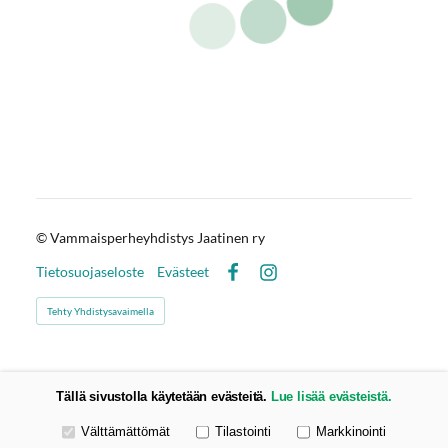
©
Vammaisperheyhdistys Jaatinen ry
Tietosuojaseloste
Evästeet
Facebook
Instagram
Tehty Yhdistysavaimella
Tällä sivustolla käytetään evästeitä.
Lue lisää evästeistä.
Valitse käytettävät evästeet
Välttämättömät
Tilastointi
Markkinointi