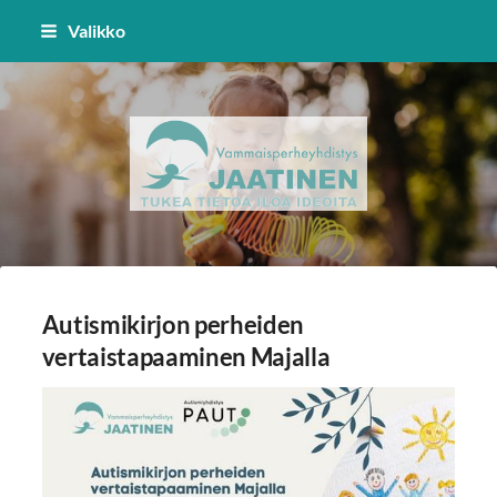
Siirry
Valikko
sivun
sisältöön
Vammaisperheyhdistys Jaatinen 
Autismikirjon perheiden
vertaistapaaminen Majalla