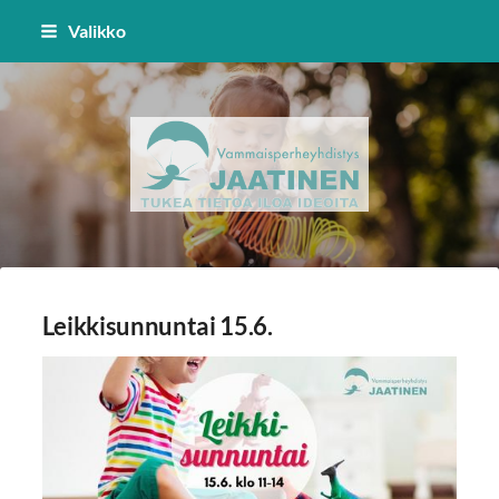
Siirry
Valikko
sivun
sisältöön
Vammaisperheyhdistys Jaatinen 
Leikkisunnuntai 15.6.