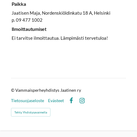
Paikka
Jaatisen Maja, Nordenskiöldinkatu 18 A, Helsinki
p. 09 477 1002
Ilmoittautumiset
Ei tarvitse ilmoittautua. Lämpimästi tervetuloa!
©
Vammaisperheyhdistys Jaatinen ry
Tietosuojaseloste
Evästeet
Facebook
Instagram
Tehty Yhdistysavaimella