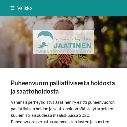
Siirry
Valikko
sivun
sisältöön
Vammaisperheyhdistys Jaatinen 
Puheenvuoro palliatiivisesta hoidosta
ja saattohoidosta
Vammaisperheyhdistys Jaatinen ry esitti puheenvuoron
palliatiivisen hoidon ja saattohoidon sääntelytarpeiden
kuulemistilaisuudessa maaliskuussa 2020.
Puheenvuoro perustuu vammaisten lasten ja nuorten