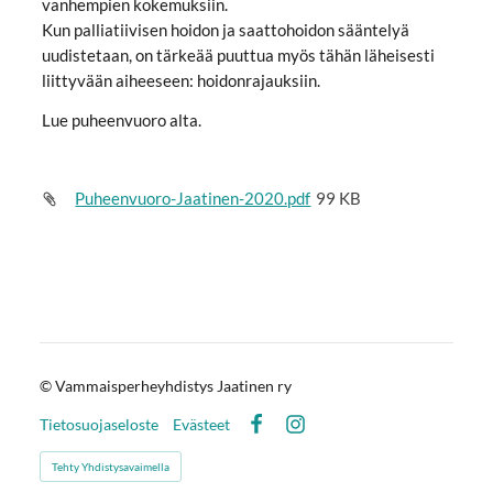
vanhempien kokemuksiin.
Kun palliatiivisen hoidon ja saattohoidon sääntelyä
uudistetaan, on tärkeää puuttua myös tähän läheisesti
liittyvään aiheeseen: hoidonrajauksiin.
Lue puheenvuoro alta.
Puheenvuoro-Jaatinen-2020.pdf
99 KB
©
Vammaisperheyhdistys Jaatinen ry
Tietosuojaseloste
Evästeet
Facebook
Instagram
Tehty Yhdistysavaimella