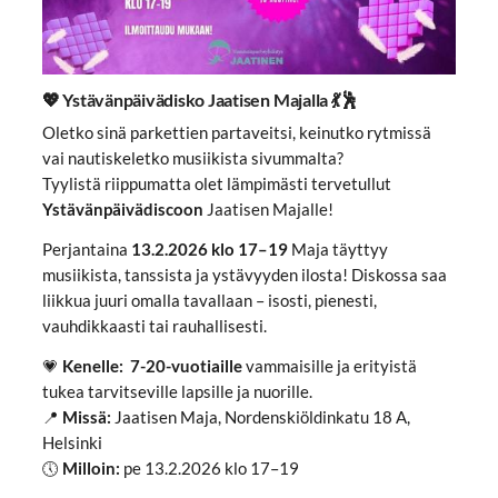
💖 Ystävänpäivädisko Jaatisen Majalla 💃🕺
Oletko sinä parkettien partaveitsi, keinutko rytmissä
vai nautiskeletko musiikista sivummalta?
Tyylistä riippumatta olet lämpimästi tervetullut
Ystävänpäivädiscoon
Jaatisen Majalle!
Perjantaina
13.2.2026 klo 17–19
Maja täyttyy
musiikista, tanssista ja ystävyyden ilosta! Diskossa saa
liikkua juuri omalla tavallaan – isosti, pienesti,
vauhdikkaasti tai rauhallisesti.
💗
Kenelle:
7-20-vuotiaille
vammaisille ja erityistä
tukea tarvitseville lapsille ja nuorille.
📍
Missä:
Jaatisen Maja, Nordenskiöldinkatu 18 A,
Helsinki
🕔
Milloin:
pe 13.2.2026 klo 17–19