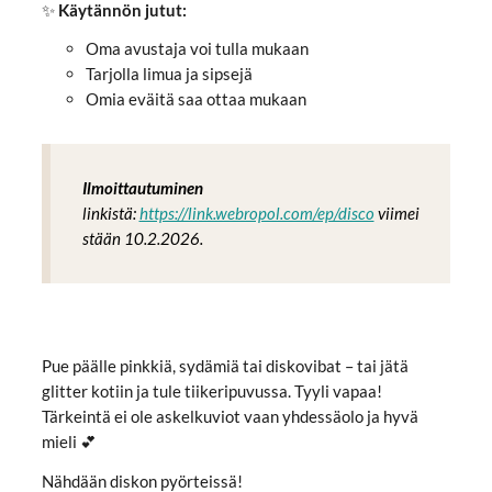
✨
Käytännön jutut:
Oma avustaja voi tulla mukaan
Tarjolla limua ja sipsejä
Omia eväitä saa ottaa mukaan
Ilmoittautuminen
linkistä:
https://link.webropol.com/ep/disco
viimei
stään 10.2.2026.
Pue päälle pinkkiä, sydämiä tai diskovibat – tai jätä
glitter kotiin ja tule tiikeripuvussa. Tyyli vapaa!
Tärkeintä ei ole askelkuviot vaan yhdessäolo ja hyvä
mieli 💕
Nähdään diskon pyörteissä!