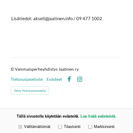
Lisätiedot: akseli@jaatinen.info / 09 477 1002
©
Vammaisperheyhdistys Jaatinen ry
Tietosuojaseloste
Evästeet
Facebook
Instagram
Tehty Yhdistysavaimella
Tällä sivustolla käytetään evästeitä.
Lue lisää evästeistä.
Valitse käytettävät evästeet
Välttämättömät
Tilastointi
Markkinointi