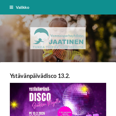
Siirry
Valikko
sivun
sisältöön
Vammaisperheyhdistys Jaatinen 
Ystävänpäivädisco 13.2.