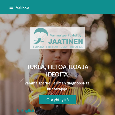
Siirry
Valikko
sivun
sisältöön
Vammaisperheyhdistys Jaatinen 
TUKEA, TIETOA, ILOA JA
IDEOITA
vammaisperheille ilman diagnoosi- tai
kuntarajoja.
Ota yhteyttä
In English