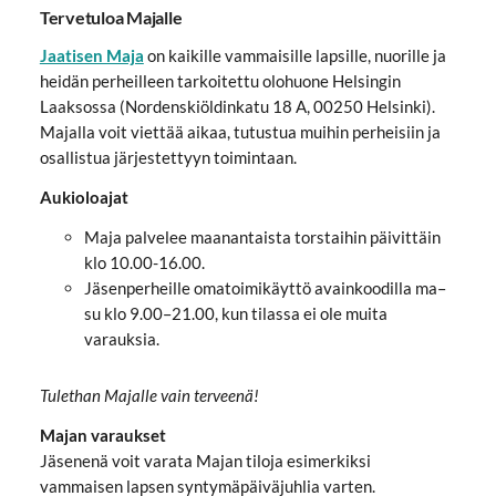
Tervetuloa Majalle
Jaatisen Maja
on kaikille vammaisille lapsille, nuorille ja
heidän perheilleen tarkoitettu olohuone Helsingin
Laaksossa (Nordenskiöldinkatu 18 A, 00250 Helsinki).
Majalla voit viettää aikaa, tutustua muihin perheisiin ja
osallistua järjestettyyn toimintaan.
Aukioloajat
Maja palvelee maanantaista torstaihin päivittäin
klo 10.00-16.00.
Jäsenperheille omatoimikäyttö avainkoodilla ma–
su klo 9.00–21.00, kun tilassa ei ole muita
varauksia.
Tulethan Majalle vain terveenä!
Majan varaukset
Jäsenenä voit varata Majan tiloja esimerkiksi
vammaisen lapsen syntymäpäiväjuhlia varten.