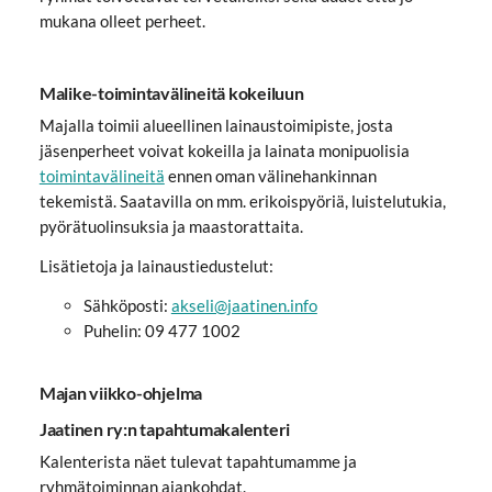
mukana olleet perheet.
Malike-toimintavälineitä kokeiluun
Majalla toimii alueellinen lainaustoimipiste, josta
jäsenperheet voivat kokeilla ja lainata monipuolisia
toimintavälineitä
ennen oman välinehankinnan
tekemistä. Saatavilla on mm. erikoispyöriä, luistelutukia,
pyörätuolinsuksia ja maastorattaita.
Lisätietoja ja lainaustiedustelut:
Sähköposti:
akseli@jaatinen.info
Puhelin: 09 477 1002
Majan viikko-ohjelma
Jaatinen ry:n tapahtumakalenteri
Kalenterista näet tulevat tapahtumamme ja
ryhmätoiminnan ajankohdat.