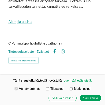
ensitietotilanteessa erityisen tärkeää. Luottamus luo
turvallisuuden tunnetta, kannattelee vaikeissa…
Aiempia uutisia
©
Vammaisperheyhdistys Jaatinen ry
Tietosuojaseloste
Evästeet
Facebook
Instagram
Tehty Yhdistysavaimella
Tällä sivustolla käytetään evästeitä.
Lue lisää evästeistä.
Valitse käytettävät evästeet
Välttämättömät
Tilastointi
Markkinointi
Salli vain valitut
Salli kaikki