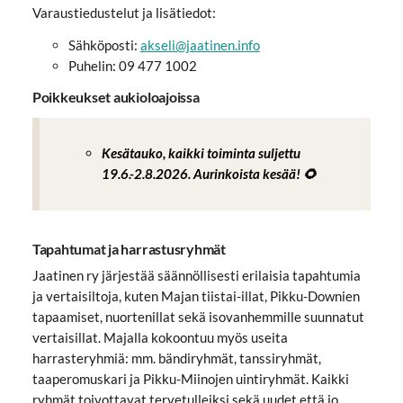
Varaustiedustelut ja lisätiedot:
Sähköposti:
akseli@jaatinen.info
Puhelin: 09 477 1002
Poikkeukset aukioloajoissa
Kesätauko, kaikki toiminta suljettu
19.6.-2.8.2026. Aurinkoista kesää! 🌻
Tapahtumat ja harrastusryhmät
Jaatinen ry järjestää säännöllisesti erilaisia tapahtumia
ja vertaisiltoja, kuten Majan tiistai-illat, Pikku-Downien
tapaamiset, nuortenillat sekä isovanhemmille suunnatut
vertaisillat. Majalla kokoontuu myös useita
harrasteryhmiä: mm. bändiryhmät, tanssiryhmät,
taaperomuskari ja Pikku-Miinojen uintiryhmät. Kaikki
ryhmät toivottavat tervetulleiksi sekä uudet että jo