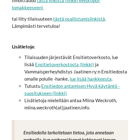
Ilmoittaudu
tästä linkistä (linkki Webropol-
lomakkeeseen)
tai liity tilaisuuteen
tästä osallistumislinkistä
.
Lämpimästi tervetuloa!
Lisätietoja:
Tilaisuuden järjestävät Ensitietoverkosto, lue
lisää
Ensitietoverkostosta (linkki)
ja
Vammaisperheyhdistys Jaatinen ry:n Ensitiedosta
omalle polulle -hanke,
lue lisää hankkeesta
.
Tutustu
Ensitiedon antamisen Hyvä käytäntö -
suositukseen (linkki)
Lisätietoja mielellään antaa Miina Weckroth,
miina.weckroth(at)jaatinen.info.
Ensitiedolla tarkoitetaan tietoa, jota annetaan
perheelle, kun perheenjäsenet kohtaavat lapsen