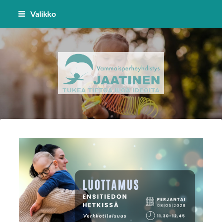
Siirry
Valikko
sivun
sisältöön
Vammaisperheyhdistys Jaatinen 