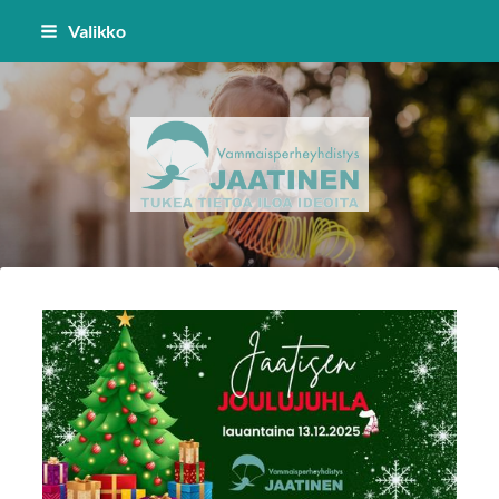
Siirry
Valikko
sivun
sisältöön
Vammaisperheyhdistys Jaatinen 