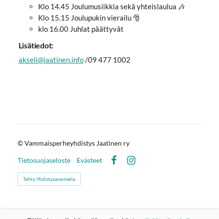
Klo 14.45 Joulumusiikkia sekä yhteislaulua 🎶
Klo 15.15 Joulupukin vierailu 🎅
klo 16.00 Juhlat päättyvät
Lisätiedot:
akseli@jaatinen.info
/09 477 1002
©
Vammaisperheyhdistys Jaatinen ry
Tietosuojaseloste
Evästeet
Facebook
Instagram
Tehty Yhdistysavaimella