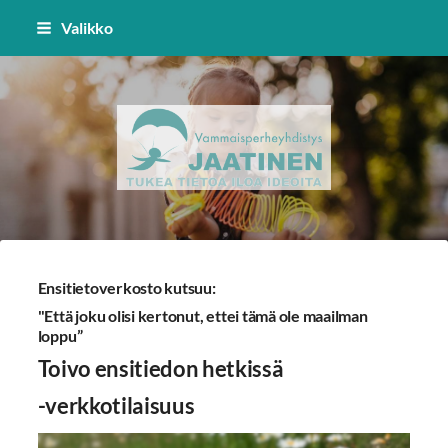
Siirry
Valikko
sivun
sisältöön
Vammaisperheyhdistys Jaatinen 
Ensitietoverkosto kutsuu:
"Että joku olisi kertonut, ettei tämä ole maailman
loppu”
Toivo ensitiedon hetkissä
-verkkotilaisuus