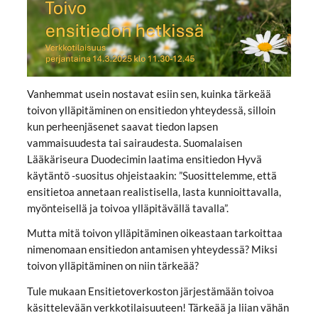
Vanhemmat usein nostavat esiin sen, kuinka tärkeää
toivon ylläpitäminen on ensitiedon yhteydessä, silloin
kun perheenjäsenet saavat tiedon lapsen
vammaisuudesta tai sairaudesta. Suomalaisen
Lääkäriseura Duodecimin laatima ensitiedon Hyvä
käytäntö -suositus ohjeistaakin: ”Suosittelemme, että
ensitietoa annetaan realistisella, lasta kunnioittavalla,
myönteisellä ja toivoa ylläpitävällä tavalla”.
Mutta mitä toivon ylläpitäminen oikeastaan tarkoittaa
nimenomaan ensitiedon antamisen yhteydessä? Miksi
toivon ylläpitäminen on niin tärkeää?
Tule mukaan Ensitietoverkoston järjestämään toivoa
käsittelevään verkkotilaisuuteen! Tärkeää ja liian vähän