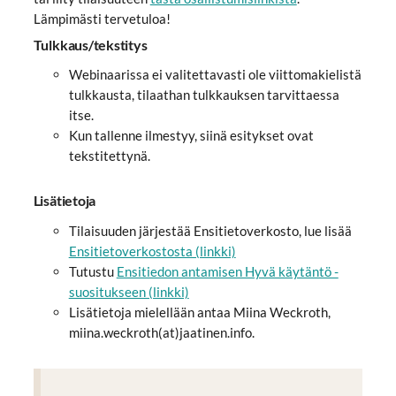
Lämpimästi tervetuloa!
Tulkkaus/tekstitys
Webinaarissa ei valitettavasti ole viittomakielistä
tulkkausta, tilaathan tulkkauksen tarvittaessa
itse.
Kun tallenne ilmestyy, siinä esitykset ovat
tekstitettynä.
Lisätietoja
Tilaisuuden järjestää Ensitietoverkosto, lue lisää
Ensitietoverkostosta (linkki)
Tutustu
Ensitiedon antamisen Hyvä käytäntö -
suositukseen (linkki)
Lisätietoja mielellään antaa Miina Weckroth,
miina.weckroth(at)jaatinen.info.