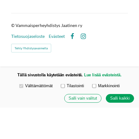
©
Vammaisperheyhdistys Jaatinen ry
Tietosuojaseloste
Evästeet
Facebook
Instagram
Tehty Yhdistysavaimella
Tällä sivustolla käytetään evästeitä.
Lue lisää evästeistä.
Valitse käytettävät evästeet
Välttämättömät
Tilastointi
Markkinointi
Salli vain valitut
Salli kaikki