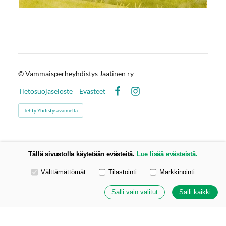
©
Vammaisperheyhdistys Jaatinen ry
Tietosuojaseloste
Evästeet
Facebook
Instagram
Tehty Yhdistysavaimella
Tällä sivustolla käytetään evästeitä.
Lue lisää evästeistä.
Valitse käytettävät evästeet
Välttämättömät
Tilastointi
Markkinointi
Salli vain valitut
Salli kaikki