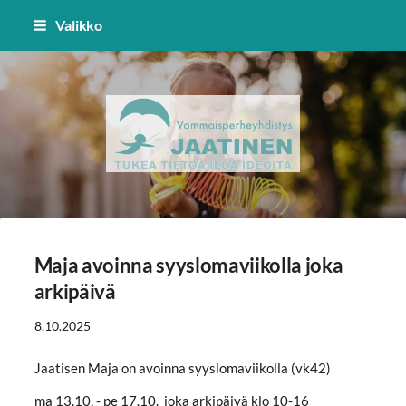
Siirry
Valikko
sivun
sisältöön
Vammaisperheyhdistys Jaatinen 
Maja avoinna syyslomaviikolla joka
arkipäivä
8.10.2025
Jaatisen Maja on avoinna syyslomaviikolla (vk42)
ma 13.10. - pe 17.10. joka arkipäivä klo 10-16